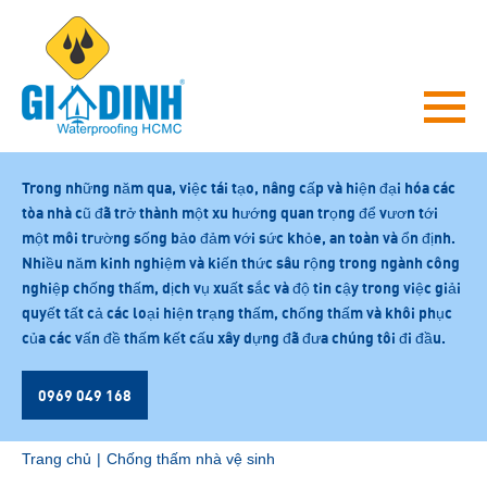
0969049168
|
chongthamgiadinh.vn@gmail.com
|
Lầu 2 - số 81 Cách
Mạng Tháng Tám, Phường Bến Thành, Quận 1, TP. Hồ Chí Minh
Trong những năm qua, việc tái tạo, nâng cấp và hiện đại hóa các
tòa nhà cũ đã trở thành một xu hướng quan trọng để vươn tới
một môi trường sống bảo đảm với sức khỏe, an toàn và ổn định.
Nhiều năm kinh nghiệm và kiến thức sâu rộng trong ngành công
nghiệp chống thấm, dịch vụ xuất sắc và độ tin cậy trong việc giải
quyết tất cả các loại hiện trạng thấm, chống thấm và khôi phục
của các vấn đề thấm kết cấu xây dựng đã đưa chúng tôi đi đầu.
0969 049 168
Trang chủ
|
Chống thấm nhà vệ sinh