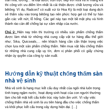
trần nhà, tường… là loại được trộn trực tiếp với vữa và xi măng khi
thi công với ưu điểm lớn nhất là cải thiện được chất lượng vữa và
bêtông. Ví dụ, Radcon7 có xuất xứ từ Hoa Kỳ là một loại dung dịch
sẽ thấm sâu vào trong bêtông tạo nên phức hợp gel có thể tự hàn
gắn các vết nứt, lỗ hổng. Các gel này tạo một bề mặt phụ và hình
thành rào cản để chống lại sự xâm nhập của nước.
Chú ý:
Hiện nay trên thi trường có nhiều sản phẩm chống thấm
được làm nhái từ những nhà cung cấp vật tư hàng đầu thế giới
như; Sika, Quicseals,... nên khách hàng cần cẩn thận trọng việc
chọn lựa một sản phẩm chống thấm. Nên mua vật liệu chống thấm
từ những nhà cung cấp uy tín, đơn vị phân phối có giấy chứng
nhận ủy quyền của công ty sản xuất.
Hướng dẫn kỹ thuật chống thấm sàn
nhà vệ sinh
Nhà vệ sinh là hạng mục kết cấu duy nhất của ngôi nhà luôn trọng
tình trạng ngậm nước, hoạt đọng sinh hoạt của con người thường
làm cho bề mặt kết cấu kiến trúc này luôn ẩm ướt. Vì vậy việc
chống thấm nhà vệ sinh là ưu tiên hàng đầu cho việc chống thấm
và khôi phục kết cấu trong xây dựng hiện đại. […]