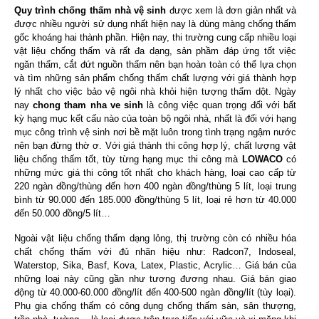
Quy trình chống thấm nhà vệ sinh
được xem là đơn giản nhất và
được nhiều người sử dụng nhất hiện nay là dùng màng chống thấm
gốc khoáng hai thành phần. Hiện nay, thi trường cung cấp nhiều loại
vật liệu chống thấm và rất đa dạng, sản phầm đáp ứng tốt việc
ngăn thấm, cắt đứt nguồn thấm nên bạn hoàn toàn có thể lựa chọn
và tìm những sản phẩm chống thấm chất lượng với giá thành hợp
lý nhất cho việc bảo vệ ngôi nhà khỏi hiện tượng thấm dột. Ngày
nay
chong tham nha ve sinh
là công việc quan trọng đối với bất
kỳ hạng mục kết cấu nào của toàn bộ ngôi nhà, nhất là đối với hạng
mục công trình vệ sinh nơi bề mặt luôn trong tình trạng ngậm nước
nên bạn đừng thờ ơ. Với giá thành thi công hợp lý, chất lượng vật
liệu chống thấm tốt, tùy từng hạng mục thi công mà
LOWACO
có
những mức giá thi công tốt nhất cho khách hàng, loại cao cấp từ
220 ngàn đồng/thùng đến hơn 400 ngàn đồng/thùng 5 lít, loại trung
bình từ 90.000 đến 185.000 đồng/thùng 5 lít, loại rẻ hơn từ 40.000
đến 50.000 đồng/5 lít…
Ngoài vật liệu chống thấm dạng lỏng, thị trường còn có nhiều hóa
chất chống thấm với đủ nhãn hiệu như: Radcon7, Indoseal,
Waterstop, Sika, Basf, Kova, Latex, Plastic, Acrylic… Giá bán của
những loại này cũng gần như tương đương nhau. Giá bán giao
động từ 40.000-60.000 đồng/lít đến 400-500 ngàn đồng/lít (tùy loại).
Phụ gia chống thấm có công dụng chống thấm sàn, sân thượng,